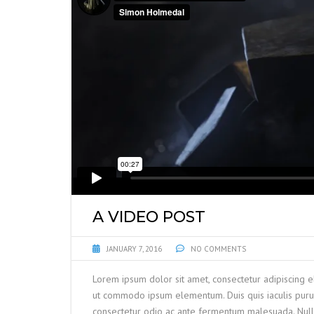
A VIDEO POST
JANUARY 7, 2016
NO COMMENTS
Lorem ipsum dolor sit amet, consectetur adipiscing el
ut commodo ipsum elementum. Duis quis iaculis purus
consectetur odio ac ante fermentum malesuada. Nul