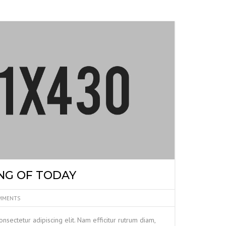
NG OF TODAY
MMENTS
nsectetur adipiscing elit. Nam efficitur rutrum diam,