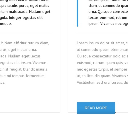
is iaculis purus, eget mattis
diam, ut commodo ipsum
entum malesuada. Nullam eget
urna. Quisque consect
gula. Integer egestas elit
lectus euismod, rutrum 
 neque.
ipsum. Vivamus nec ege
it. Nam efficitur rutrum diam,
Lorem ipsum dolor sit amet, co
rus, eget mattis urna.
ut commodo ipsum elementum ac
ada. Nullam eget lectus
Quisque consectetur odio ac 
 egestas elit ipsum. Vivamus
euismod, rutrum quam quis, ve
nisl feugiat, blandit mauris
nec egestas turpis, et semper 
isque mi tempus fermentum.
ut, sollicitudin quam. Vivamu
lus.
Vestibulum sed orci cursus, dict
READ MORE