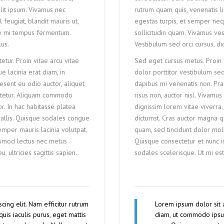
lit ipsum. Vivamus nec
rutrum quam quis, venenatis li
feugiat, blandit mauris ut,
egestas turpis, et semper nequ
ue mi tempus fermentum.
sollicitudin quam. Vivamus v
lus.
Vestibulum sed orci cursus, dict
tur. Proin vitae arcu vitae
Sed eget cursus metus. Proin f
e lacinia erat diam, in
dolor porttitor vestibulum sed
esent eu odio auctor, aliquet
dapibus mi venenatis non. Pra
sectetur. Aliquam commodo
risus non, auctor nisl. Vivam
r. In hac habitasse platea
dignissim lorem vitae viverra
allis. Quisque sodales congue
dictumst. Cras auctor magna 
emper mauris lacinia volutpat.
quam, sed tincidunt dolor moll
ismod lectus nec metus
Quisque consectetur et nunc i
 ultricies sagittis sapien.
sodales scelerisque. Ut mi est
cing elit. Nam efficitur rutrum
Lorem ipsum dolor sit a
is iaculis purus, eget mattis
diam, ut commodo ipsum