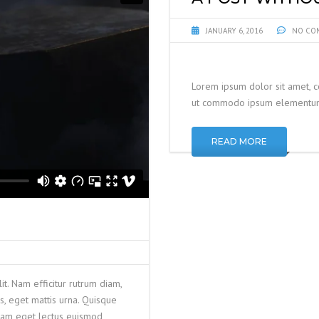
JANUARY 6, 2016
NO CO
Lorem ipsum dolor sit amet, co
ut commodo ipsum elementu
READ MORE
it. Nam efficitur rutrum diam,
, eget mattis urna. Quisque
lam eget lectus euismod,