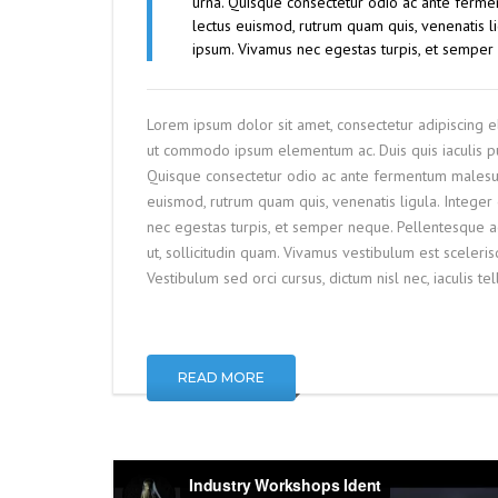
urna. Quisque consectetur odio ac ante ferm
lectus euismod, rutrum quam quis, venenatis li
ipsum. Vivamus nec egestas turpis, et semper
Lorem ipsum dolor sit amet, consectetur adipiscing el
ut commodo ipsum elementum ac. Duis quis iaculis pu
Quisque consectetur odio ac ante fermentum malesu
euismod, rutrum quam quis, venenatis ligula. Integer
nec egestas turpis, et semper neque. Pellentesque ac 
ut, sollicitudin quam. Vivamus vestibulum est sceler
Vestibulum sed orci cursus, dictum nisl nec, iaculis tel
READ MORE