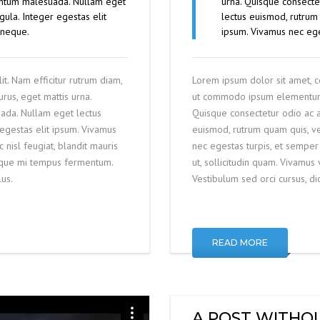
entum malesuada. Nullam eget
urna. Quisque consect
gula. Integer egestas elit
lectus euismod, rutrum 
 neque.
ipsum. Vivamus nec ege
it. Nam efficitur rutrum diam,
Lorem ipsum dolor sit amet, co
rus, eget mattis urna.
ut commodo ipsum elementum ac
ada. Nullam eget lectus
Quisque consectetur odio ac 
 egestas elit ipsum. Vivamus
euismod, rutrum quam quis, ve
nisl feugiat, blandit mauris
nec egestas turpis, et semper 
isque mi tempus fermentum.
ut, sollicitudin quam. Vivamu
lus.
Vestibulum sed orci cursus, dict
READ MORE
A POST WITHO