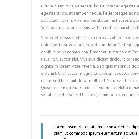
rutrum quam quis, venenatis ligula. Integer egestas e
egestas turpis, et semper neque. Pellentesque ac nisl 
sollicitudin quam. Vivamus vestibulum est scelerisq
Vestibulum sed orci cursus, dictum nisl nec, iaculis tel
Sed eget cursus metus. Proin finibus volutpat consecte
dolor porttitor vestibulum sed non dolor. Pellentesqu
dapibus mi venenatis non. Praesent ut massa est. Pra
risus non, auctor nisl. Vivamus dictum tincidunt con
dignissim lorem vitae viverra. Sed quis maximus dolo
dictumst. Cras auctor magna quis lorem sodales conv
quam, sed tincidunt dolor mollis id. Nunc sed lacus s
Quisque consectetur et nunc in vulputate. Nullam eu
sodales scelerisque. Ut mi est, commodo non purus eu,
Lorem ipsum dolor sit amet, consectetur adipis
diam, ut commodo ipsum elementum ac. Duis qu