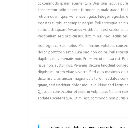
ut commodo ipsum elementum. Duis quis iaculis purus
consectetur odio ac ante fermentum malesuada. Nul
rutrum quam quis, venenatis ligula. Integer egestas e
egestas turpis, et semper neque. Pellentesque ac nisl 
sollicitudin quam. Vivamus vestibulum est scelerisq
Vestibulum sed orci cursus, dictum nisl nec, iaculis tel
Sed eget cursus metus. Proin finibus volutpat consecte
dolor porttitor vestibulum sed non dolor. Pellentesqu
dapibus mi venenatis non. Praesent ut massa est. Pra
risus non, auctor nisl. Vivamus dictum tincidunt con
dignissim lorem vitae viverra. Sed quis maximus dolo
dictumst. Cras auctor magna quis lorem sodales conv
quam, sed tincidunt dolor mollis id. Nunc sed lacus s
Quisque consectetur et nunc in vulputate. Nullam eu
sodales scelerisque. Ut mi est, commodo non purus eu,
Lorem ipsum dolor sit amet, consectetur adipis