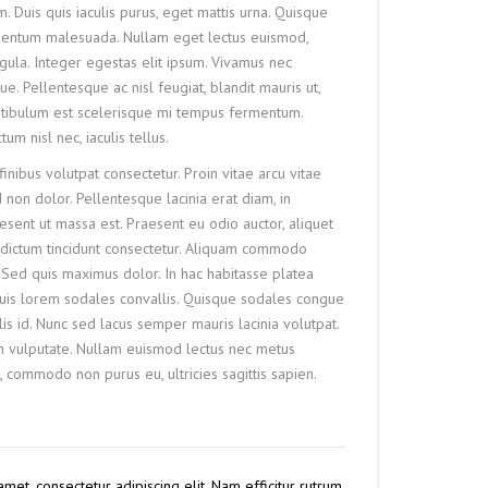
uis quis iaculis purus, eget mattis urna. Quisque
mentum malesuada. Nullam eget lectus euismod,
gula. Integer egestas elit ipsum. Vivamus nec
e. Pellentesque ac nisl feugiat, blandit mauris ut,
estibulum est scelerisque mi tempus fermentum.
um nisl nec, iaculis tellus.
inibus volutpat consectetur. Proin vitae arcu vitae
 non dolor. Pellentesque lacinia erat diam, in
esent ut massa est. Praesent eu odio auctor, aliquet
us dictum tincidunt consectetur. Aliquam commodo
. Sed quis maximus dolor. In hac habitasse platea
quis lorem sodales convallis. Quisque sodales congue
is id. Nunc sed lacus semper mauris lacinia volutpat.
n vulputate. Nullam euismod lectus nec metus
, commodo non purus eu, ultricies sagittis sapien.
met, consectetur adipiscing elit. Nam efficitur rutrum