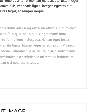
etur odio ac ante fermentum malesuada. Nullam eget
quam quis, venenatis ligula. Integer egestas elit
stas turpis, et semper neque.
nsectetur adipiscing elit. Nam efficitur rutrum diam,
. Duis quis iaculis purus, eget mattis urna.
ante fermentum malesuada. Nullam eget lectus
nenatis ligula. Integer egestas elit ipsum. Vivamus
neque. Pellentesque ac nisl feugiat, blandit mauris
s vestibulum est scelerisque mi tempus fermentum.
um nisl nec, iaculis tellus.
UT IMAGE