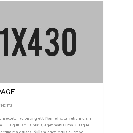
RAGE
MMENTS
nsectetur adipiscing elit. Nam efficitur rutrum diam,
uis quis iaculis purus, eget mattis urna. Quisque
mentum malesuada. Nullam eget lectus euismod,