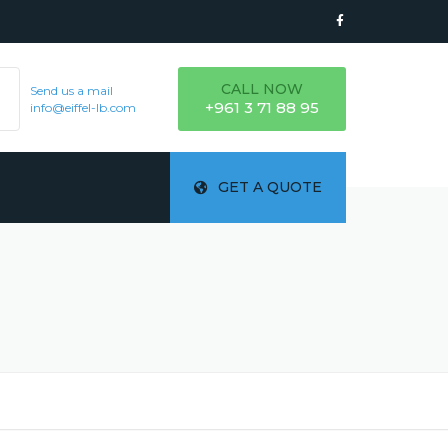
CALL NOW
Send us a mail
+961 3 71 88 95
info@eiffel-lb.com
GET A QUOTE