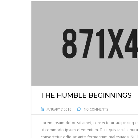
THE HUMBLE BEGINNINGS
JANUARY 7, 2016
NO COMMENTS
Lorem ipsum dolor sit amet, consectetur adipiscing el
ut commodo ipsum elementum. Duis quis iaculis purus
consectetur odio ac ante fermentum malesuada. Nul