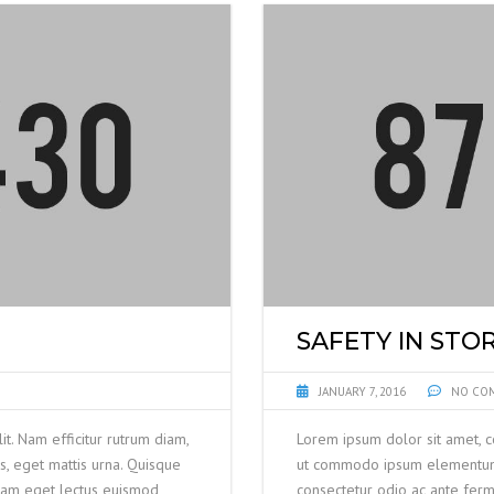
SAFETY IN STO
JANUARY 7, 2016
NO CO
it. Nam efficitur rutrum diam,
Lorem ipsum dolor sit amet, co
, eget mattis urna. Quisque
ut commodo ipsum elementum. D
lam eget lectus euismod,
consectetur odio ac ante fer