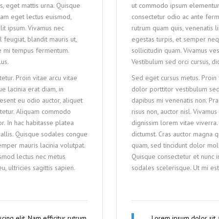
, eget mattis urna. Quisque
ut commodo ipsum elementum. D
lam eget lectus euismod,
consectetur odio ac ante fer
lit ipsum. Vivamus nec
rutrum quam quis, venenatis li
feugiat, blandit mauris ut,
egestas turpis, et semper nequ
ue mi tempus fermentum.
sollicitudin quam. Vivamus v
lus.
Vestibulum sed orci cursus, dict
tur. Proin vitae arcu vitae
Sed eget cursus metus. Proin f
e lacinia erat diam, in
dolor porttitor vestibulum sed
esent eu odio auctor, aliquet
dapibus mi venenatis non. Pra
sectetur. Aliquam commodo
risus non, auctor nisl. Vivam
r. In hac habitasse platea
dignissim lorem vitae viverra
allis. Quisque sodales congue
dictumst. Cras auctor magna 
emper mauris lacinia volutpat.
quam, sed tincidunt dolor moll
ismod lectus nec metus
Quisque consectetur et nunc i
 ultricies sagittis sapien.
sodales scelerisque. Ut mi est
cing elit. Nam efficitur rutrum
Lorem ipsum dolor sit a