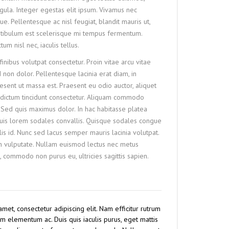
gula. Integer egestas elit ipsum. Vivamus nec
e. Pellentesque ac nisl feugiat, blandit mauris ut,
estibulum est scelerisque mi tempus fermentum.
um nisl nec, iaculis tellus.
inibus volutpat consectetur. Proin vitae arcu vitae
 non dolor. Pellentesque lacinia erat diam, in
esent ut massa est. Praesent eu odio auctor, aliquet
us dictum tincidunt consectetur. Aliquam commodo
. Sed quis maximus dolor. In hac habitasse platea
quis lorem sodales convallis. Quisque sodales congue
is id. Nunc sed lacus semper mauris lacinia volutpat.
n vulputate. Nullam euismod lectus nec metus
, commodo non purus eu, ultricies sagittis sapien.
met, consectetur adipiscing elit. Nam efficitur rutrum
 elementum ac. Duis quis iaculis purus, eget mattis