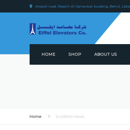
Airport road, Nassim Al-Sanawbar building, Beirut, Leb
HOME
SHOP
ABOUT US
Home
2 column news