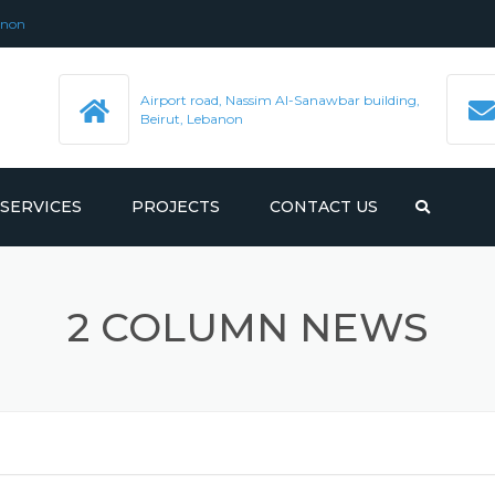
anon
Airport road, Nassim Al-Sanawbar building,
Beirut, Lebanon
SERVICES
PROJECTS
CONTACT US
MANUFACTURING
2 COLUMN NEWS
CNC INDUSTRY
CHEMICAL INDUSTRY
ENERGY ENGINEERING
OIL INDUSTRY