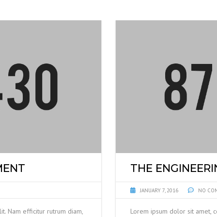
MATERIAL ENGINEERING
MENT
THE ENGINEERI
JANUARY 7, 2016
NO CO
it. Nam efficitur rutrum diam,
Lorem ipsum dolor sit amet, co